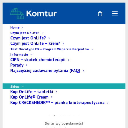
Home
Czym jest OnLife?
Czym jest OnLife?
Czym jest OnLife – krem?
Sklep - test
Test Oncotype DX – Program Wsparcia Pacjentów
Informacje
CIPN – skutek chemioterapii
Porady
Najczęściej zadawane pytania (FAQ)
Sklep
Kup OnLife – tabletki
Kup OnLife® Cream
Kup CRACKSHEDIR™ – pianka krioterapeutyczna
Domyślne sortowanie
Sortuj wg popularności