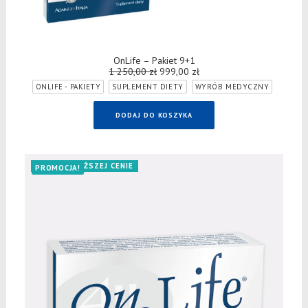
DODAJ DO KOSZYKA
OnLife – Pakiet 9+1
1 250,00
zł
Pierwotna
999,00
zł
Aktualna
cena
cena
ONLIFE - PAKIETY
SUPLEMENT DIETY
WYRÓB MEDYCZNY
wynosiła:
wynosi:
1
999,00 zł.
250,00 zł.
DODAJ DO KOSZYKA
TERAZ W NIŻSZEJ CENIE
PROMOCJA!