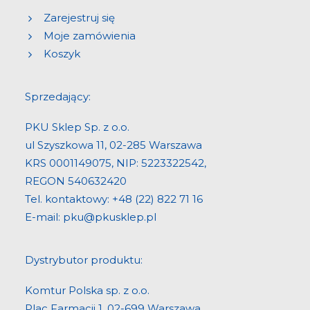
Zarejestruj się
Moje zamówienia
Koszyk
Sprzedający:
PKU Sklep Sp. z o.o.
ul Szyszkowa 11, 02-285 Warszawa
KRS 0001149075, NIP: 5223322542,
REGON 540632420
Tel. kontaktowy:
+48 (22) 822 71 16
E-mail:
pku@pkusklep.pl
Dystrybutor produktu:
Komtur Polska sp. z o.o.
Plac Farmacji 1, 02-699 Warszawa