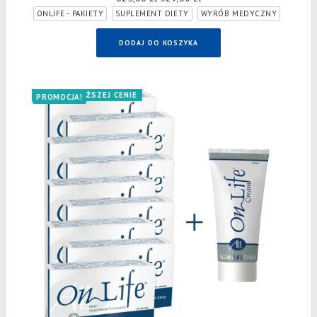
cena
cena
ONLIFE - PAKIETY
SUPLEMENT DIETY
WYRÓB MEDYCZNY
wynosiła:
wynosi:
625,00 zł.
529,00 zł.
DODAJ DO KOSZYKA
TERAZ W NIŻSZEJ CENIE
PROMOCJA!