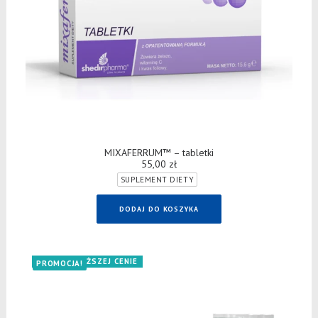
DODAJ DO KOSZYKA
MIXAFERRUM™ – tabletki
55,00
zł
SUPLEMENT DIETY
DODAJ DO KOSZYKA
TERAZ W NIŻSZEJ CENIE
PROMOCJA!