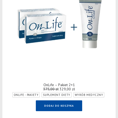
DODAJ DO KOSZYKA
OnLife – Pakiet 2+1
375,00
zł
Pierwotna
329,00
zł
Aktualna
cena
cena
ONLIFE - PAKIETY
SUPLEMENT DIETY
WYRÓB MEDYCZNY
wynosiła:
wynosi:
375,00 zł.
329,00 zł.
DODAJ DO KOSZYKA