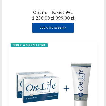
OnLife – Pakiet 9+1
1 250,00
zł
Pierwotna
999,00
zł
Aktualna
cena
cena
DODAJ DO KOSZYKA
wynosiła:
wynosi:
1
999,00 zł.
250,00 zł.
TERAZ W NIŻSZEJ CENIE