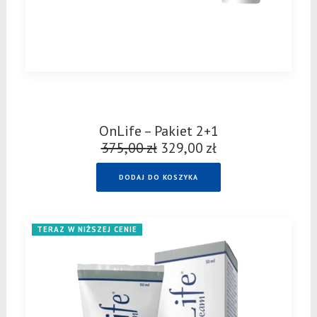
OnLife – Pakiet 2+1
375,00
zł
Pierwotna
329,00
zł
Aktualna
cena
cena
DODAJ DO KOSZYKA
wynosiła:
wynosi:
375,00 zł.
329,00 zł.
TERAZ W NIŻSZEJ CENIE