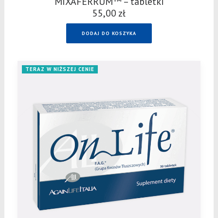
MIXAFERRUM™ – tabletki
55,00
zł
DODAJ DO KOSZYKA
TERAZ W NIŻSZEJ CENIE