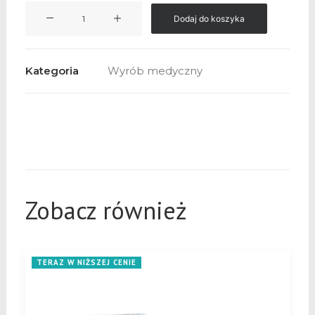
ilość
Dodaj do koszyka
CRACKSHEDIR™
-
pianka
Kategoria
Wyrób medyczny
krioterapeutyczna
Zobacz również
TERAZ W NIŻSZEJ CENIE