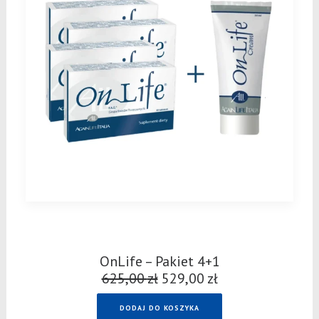
OnLife – Pakiet 4+1
625,00
zł
Pierwotna
529,00
zł
Aktualna
cena
cena
DODAJ DO KOSZYKA
wynosiła:
wynosi: