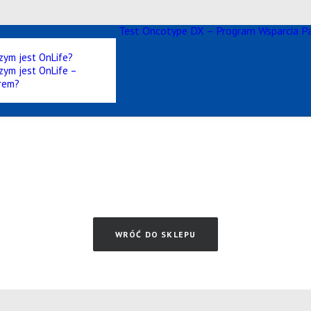
Test Oncotype DX – Program Wsparcia P
zym jest OnLife?
zym jest OnLife –
rem?
WRÓĆ DO SKLEPU