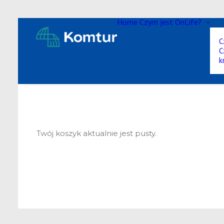
Home
Czym jest OnLife?
C
C
k
Twój koszyk aktualnie jest pusty.