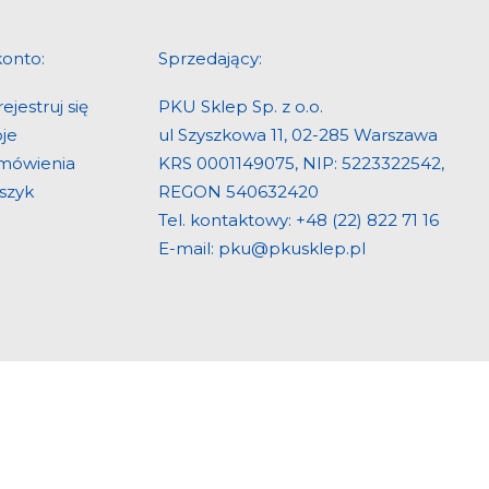
konto:
Sprzedający:
ejestruj się
PKU Sklep Sp. z o.o.
je
ul Szyszkowa 11, 02-285 Warszawa
mówienia
KRS 0001149075, NIP: 5223322542,
szyk
REGON 540632420
Tel. kontaktowy:
+48 (22) 822 71 16
E-mail:
pku@pkusklep.pl