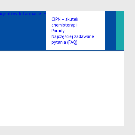
acjentów
Informacje
Skl
CIPN – skutek
chemioterapii
Porady
Najczęściej zadawane
pytania (FAQ)