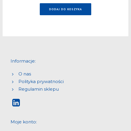
cena
cena
DODAJ DO KOSZYKA
wynosiła:
wynosi:
375,00 zł.
329,00 zł.
Informacje:
O nas
Polityka prywatności
Regulamin sklepu
Moje konto: