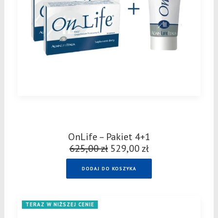
OnLife – Pakiet 4+1
625,00
zł
Pierwotna
529,00
zł
Aktualna
cena
cena
DODAJ DO KOSZYKA
wynosiła:
wynosi:
625,00 zł.
529,00 zł.
TERAZ W NIŻSZEJ CENIE