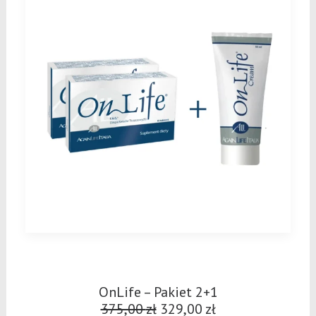
OnLife – Pakiet 2+1
375,00
zł
Pierwotna
329,00
zł
Aktualna