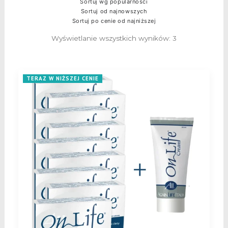
Sortuj wg popularności
Sortuj od najnowszych
Sortuj po cenie od najniższej
Wyświetlanie wszystkich wyników: 3
Posortowane
według
ceny:
od
wysokiej
TERAZ W NIŻSZEJ CENIE
do
niskiej