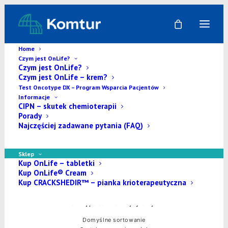
Home
Czym jest OnLife?
Czym jest OnLife?
Czym jest OnLife – krem?
OnLife - Pakiety
Test Oncotype DX – Program Wsparcia Pacjentów
Informacje
CIPN – skutek chemioterapii
Porady
Najczęściej zadawane pytania (FAQ)
Sklep
Kup OnLife – tabletki
Kup OnLife® Cream
Kup CRACKSHEDIR™ – pianka krioterapeutyczna
Sortuj po cenie od najwyższej
Domyślne sortowanie