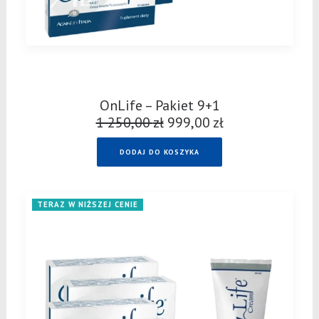
OnLife – Pakiet 9+1
1 250,00
zł
Pierwotna
999,00
zł
Aktualna
cena
cena
DODAJ DO KOSZYKA
wynosiła:
wynosi:
1
999,00 zł.
250,00 zł.
TERAZ W NIŻSZEJ CENIE