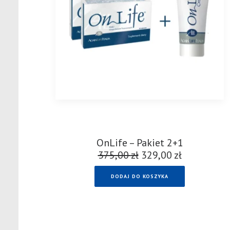
OnLife – Pakiet 2+1
375,00
zł
Pierwotna
329,00
zł
Aktualna
cena
cena
DODAJ DO KOSZYKA
wynosiła:
wynosi:
375,00 zł.
329,00 zł.