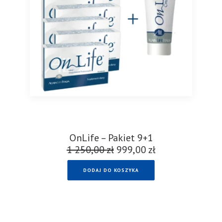
OnLife – Pakiet 9+1
1 250,00
zł
Pierwotna
999,00
zł
Aktualna
cena
cena
DODAJ DO KOSZYKA
wynosiła:
wynosi:
1
999,00 zł.
250,00 zł.