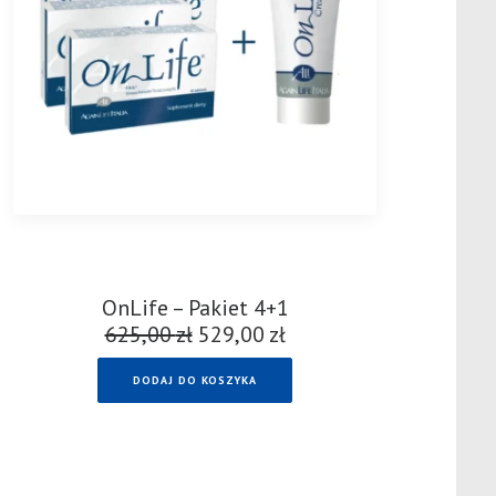
OnLife – Pakiet 4+1
625,00
zł
Pierwotna
529,00
zł
Aktualna
cena
cena
DODAJ DO KOSZYKA
wynosiła:
wynosi:
625,00 zł.
529,00 zł.