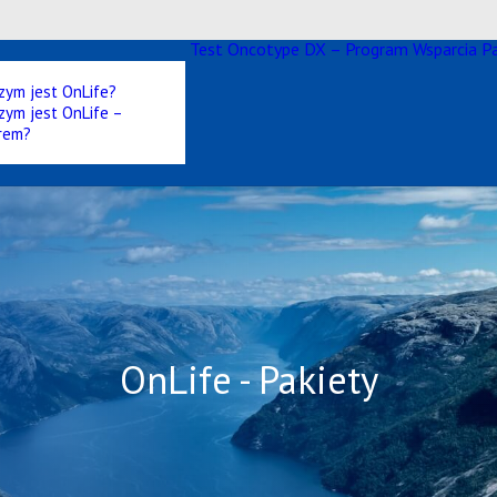
Test Oncotype DX – Program Wsparcia P
zym jest OnLife?
zym jest OnLife –
rem?
OnLife - Pakiety