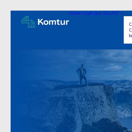
Home
Czym jest OnLife?
C
C
k