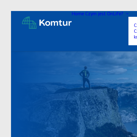
Home
Czym jest OnLife?
C
C
k