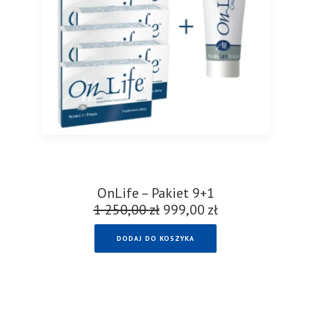
OnLife – Pakiet 9+1
1 250,00
zł
Pierwotna
999,00
zł
Aktualna
cena
cena
DODAJ DO KOSZYKA
wynosiła:
wynosi:
1
999,00 zł.
250,00 zł.