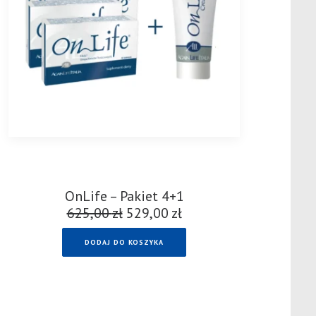
OnLife – Pakiet 4+1
625,00
zł
Pierwotna
529,00
zł
Aktualna
cena
cena
DODAJ DO KOSZYKA
wynosiła:
wynosi:
625,00 zł.
529,00 zł.