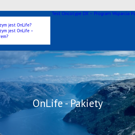
Test Oncotype DX – Program Wsparcia P
zym jest OnLife?
zym jest OnLife –
rem?
OnLife - Pakiety